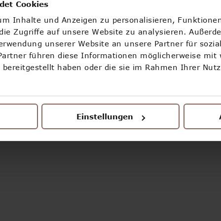
OOOPS!
det Cookies
m Inhalte und Anzeigen zu personalisieren, Funktionen
ETWAS IST SCHIEF GELAUFEN
ie Zugriffe auf unsere Website zu analysieren. Außerd
Verwendung unserer Website an unsere Partner für sozi
Partner führen diese Informationen möglicherweise mit
ZURÜCK ZUR STARTSEITE
bereitgestellt haben oder die sie im Rahmen Ihrer Nut
Einstellungen