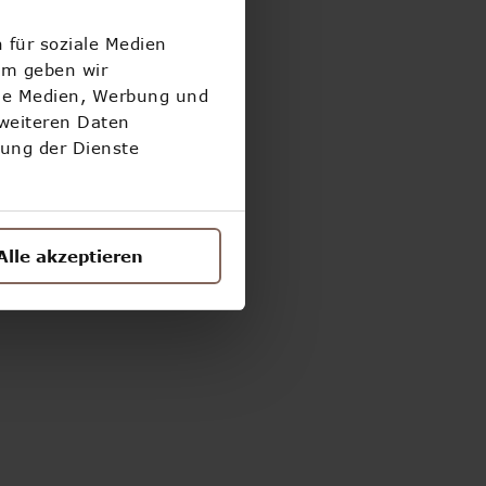
 für soziale Medien
!
em geben wir
ale Medien, Werbung und
 weiteren Daten
zung der Dienste
Alle akzeptieren