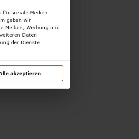
 für soziale Medien
!
em geben wir
ale Medien, Werbung und
 weiteren Daten
zung der Dienste
Alle akzeptieren