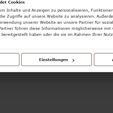
OOOPS!
det Cookies
m Inhalte und Anzeigen zu personalisieren, Funktionen
ETWAS IST SCHIEF GELAUFEN
ie Zugriffe auf unsere Website zu analysieren. Außerd
Verwendung unserer Website an unsere Partner für sozi
Partner führen diese Informationen möglicherweise mit
ZURÜCK ZUR STARTSEITE
bereitgestellt haben oder die sie im Rahmen Ihrer Nut
Einstellungen