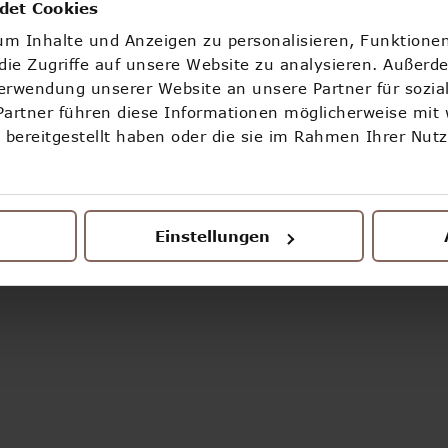
OOOPS!
det Cookies
m Inhalte und Anzeigen zu personalisieren, Funktionen
ETWAS IST SCHIEF GELAUFEN
ie Zugriffe auf unsere Website zu analysieren. Außerd
Verwendung unserer Website an unsere Partner für sozi
Partner führen diese Informationen möglicherweise mit
ZURÜCK ZUR STARTSEITE
bereitgestellt haben oder die sie im Rahmen Ihrer Nut
Einstellungen