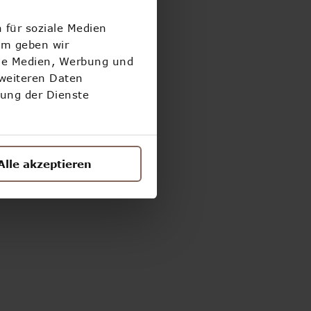
 für soziale Medien
!
em geben wir
ale Medien, Werbung und
 weiteren Daten
zung der Dienste
Alle akzeptieren