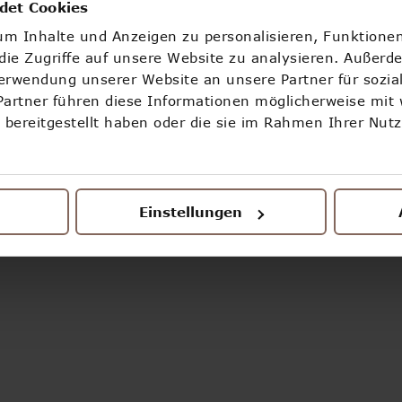
OOOPS!
det Cookies
m Inhalte und Anzeigen zu personalisieren, Funktionen
ETWAS IST SCHIEF GELAUFEN
ie Zugriffe auf unsere Website zu analysieren. Außerd
Verwendung unserer Website an unsere Partner für sozi
Partner führen diese Informationen möglicherweise mit
ZURÜCK ZUR STARTSEITE
bereitgestellt haben oder die sie im Rahmen Ihrer Nut
Einstellungen