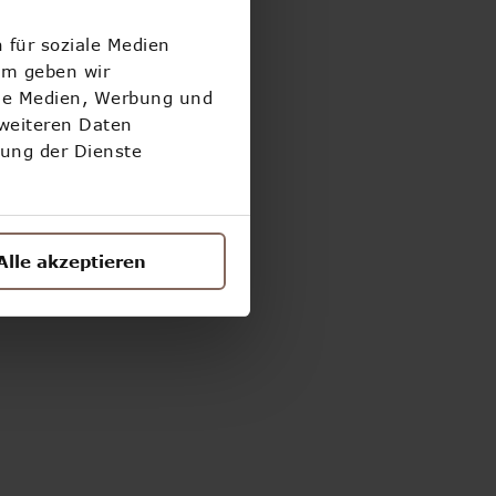
 für soziale Medien
!
em geben wir
ale Medien, Werbung und
 weiteren Daten
zung der Dienste
Alle akzeptieren