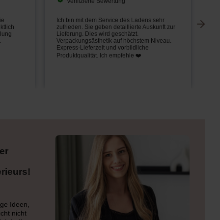
Verifizierte Bewertung
ie
Ich bin mit dem Service des Ladens sehr
Di
ktlich
zufrieden. Sie geben detaillierte Auskunft zur
Er
llung
Lieferung. Dies wird geschätzt.
hi
.
Verpackungsästhetik auf höchstem Niveau.
Express-Lieferzeit und vorbildliche
Produktqualität. Ich empfehle ❤️
er
rieurs!
ge Ideen,
cht nicht