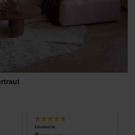
rtraut
Elisabeth W.
Is