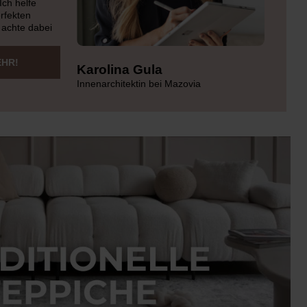
Ich helfe
rfekten
 achte dabei
EHR!
Karolina Gula
Innenarchitektin bei Mazovia