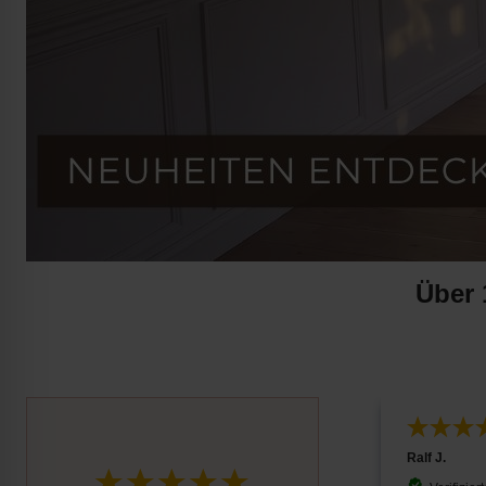
Über 
Gregor N.
Ralf J.