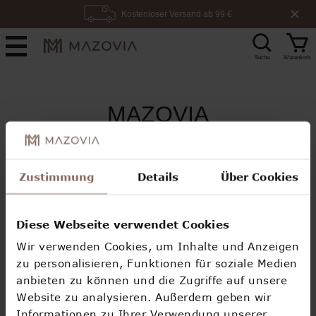
Kostenloser Versand ab 99 €
100 Tage Rückgaberecht
Lieferzeit: 2-4 Tage
Suche
Warenkorb
MAZOVIA
https://mazovia.at/
Verkäufer:
Zustimmung
Details
Über Cookies
Mazovia1 sp. z o.o.
ul. Lipowa 13,
Diese Webseite verwendet Cookies
Wir verwenden Cookies, um Inhalte und Anzeigen
26-200 Końskie/Polen
zu personalisieren, Funktionen für soziale Medien
VAT: 6581998605
anbieten zu können und die Zugriffe auf unsere
Website zu analysieren. Außerdem geben wir
USt-IdNr: PL6581998605
Informationen zu Ihrer Verwendung unserer